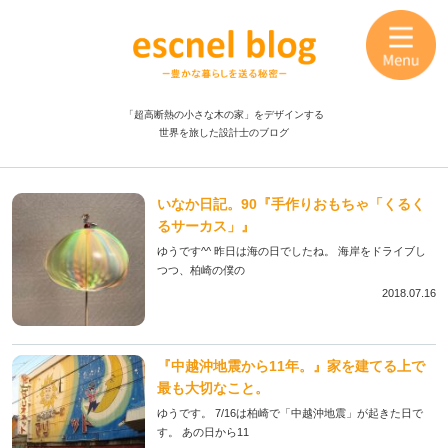
「超高断熱の小さな木の家」をデザインする
世界を旅した設計士のブログ
いなか日記。90『手作りおもちゃ「くるく
るサーカス」』
ゆうです^^ 昨日は海の日でしたね。 海岸をドライブし
つつ、柏崎の僕の
2018.07.16
『中越沖地震から11年。』家を建てる上で
最も大切なこと。
ゆうです。 7/16は柏崎で「中越沖地震」が起きた日で
す。 あの日から11