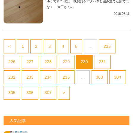
ゆうです^^ 僕は、既製品をパタパタと組み立てた家では
なく、 大工さんの
2018.07.11
<
1
2
3
4
5
…
225
226
227
228
229
230
231
232
233
234
235
…
303
304
305
306
307
>
人気記事