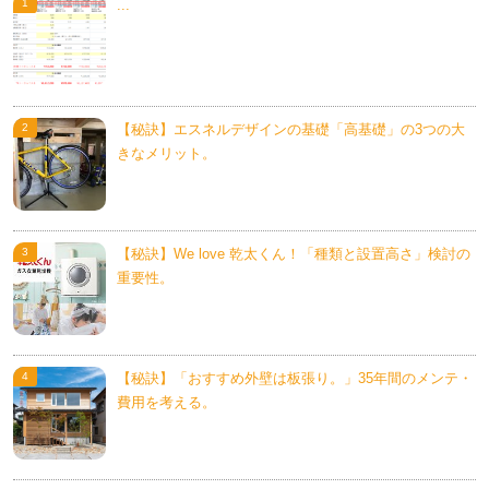
...
【秘訣】エスネルデザインの基礎「高基礎」の3つの大
きなメリット。
【秘訣】We love 乾太くん！「種類と設置高さ」検討の
重要性。
【秘訣】「おすすめ外壁は板張り。」35年間のメンテ・
費用を考える。