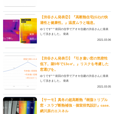
【渋谷さん発表②】『高断熱住宅(G2)の快
適性と健康性。』温度ムラと喘息。
ゆうです^ ^ 前回の住学でアオキ住建の渋谷さんに発表
して頂きました。 発表
2021.03.06
【渋谷さん発表①】『引き違い窓の気密性
低下。築5年で13c㎡。』リスクを考慮した
窓選びを。
ゆうです^ ^ 前回の住学でアオキ住建の渋谷さんに発表
して頂きました。 発表
2021.03.05
【サーモ】真冬の超高断熱『樹脂トリプル
窓・スラブ断熱補強・個室排気設計』case.
網川原のエスネル