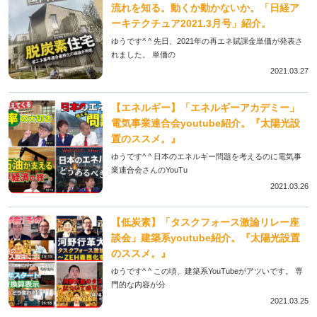
流れを知る。動くか動かないか。「日経ア
ーキテクチュア2021.3月号」紹介。
ゆうです^ ^ 先日、2021年の再エネ賦課金単価が発表さ
れました。 単価の
2021.03.27
【エネルギー】「エネルギーアカデミー」
電気事業連合会youtube紹介。『太陽光設
置のススメ。』
ゆうです^ ^ 日本のエネルギー問題を考えるのに電気事
業連合会さんのYouTu
2021.03.26
【低炭素】「タスクフォース激論リレー座
談会」建築系youtube紹介。『太陽光設置
のススメ。』
ゆうです^ ^ この頃、建築系YouTubeがアツいです。 専
門的な内容が分
2021.03.25