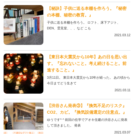
【秘訣】子供に送る本棚を作ろう。『秘密
の本棚、秘密の教育。』
子供に送る本棚を作ろう。 ロフト、床下アジト、
DEN、雲見室、、、など こも
2021.03.12
【東日本大震災から10年】あの日を思い出
す。『忘れないこと。考え続けること。前
進すること。』
3月11日。 東日本大震災から10年が経った。 あの頃から
今日までどう生きて
2021.03.11
【渋谷さん発表③】『換気不足のリスク』
CO2、カビ。『換気設備選定の注意点。』
ゆうです^ ^ 前回の住学でアオキ住建の渋谷さんに発表
して頂きました。 発表
2021.03.07