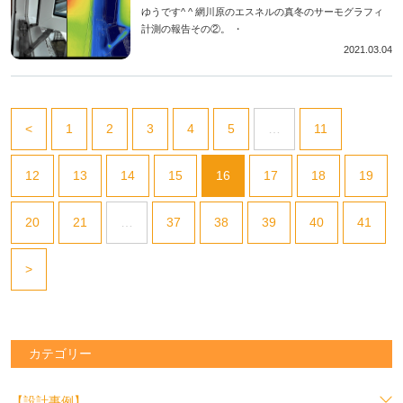
ゆうです^ ^ 網川原のエスネルの真冬のサーモグラフィ
計測の報告その②。 ・
2021.03.04
<
1
2
3
4
5
…
11
12
13
14
15
16
17
18
19
20
21
…
37
38
39
40
41
>
カテゴリー
【設計事例】