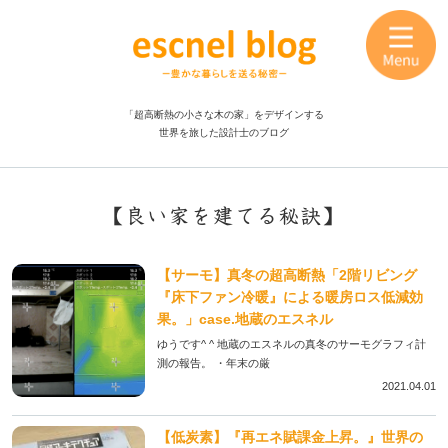
「超高断熱の小さな木の家」をデザインする
世界を旅した設計士のブログ
【良い家を建てる秘訣】
【サーモ】真冬の超高断熱「2階リビング
『床下ファン冷暖』による暖房ロス低減効
果。」case.地蔵のエスネル
ゆうです^ ^ 地蔵のエスネルの真冬のサーモグラフィ計
測の報告。 ・年末の厳
2021.04.01
【低炭素】『再エネ賦課金上昇。』世界の