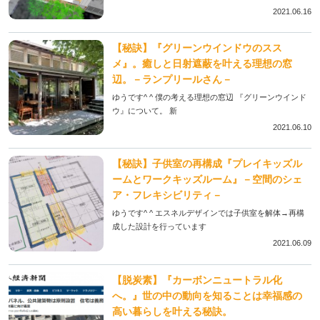
2021.06.16
【秘訣】『グリーンウインドウのスス
メ』。癒しと日射遮蔽を叶える理想の窓
辺。－ランプリールさん－
ゆうです^ ^ 僕の考える理想の窓辺 『グリーンウインド
ウ』について。 新
2021.06.10
【秘訣】子供室の再構成『プレイキッズル
ームとワークキッズルーム』－空間のシェ
ア・フレキシビリティ－
ゆうです^ ^ エスネルデザインでは子供室を解体→再構
成した設計を行っています
2021.06.09
【脱炭素】『カーボンニュートラル化
へ。』世の中の動向を知ることは幸福感の
高い暮らしを叶える秘訣。