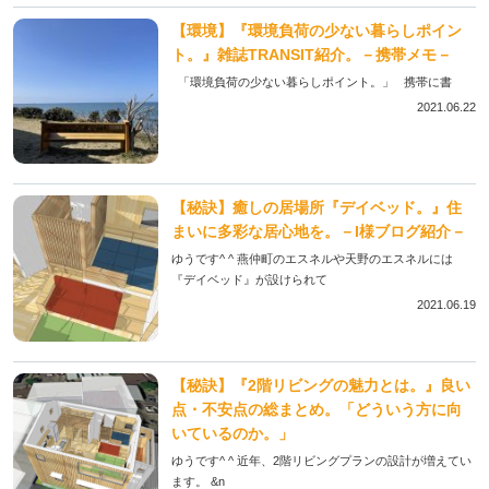
【環境】『環境負荷の少ない暮らしポイン
ト。』雑誌TRANSIT紹介。－携帯メモ－
「環境負荷の少ない暮らしポイント。」 携帯に書
2021.06.22
【秘訣】癒しの居場所『デイベッド。』住
まいに多彩な居心地を。－I様ブログ紹介－
ゆうです^ ^ 燕仲町のエスネルや天野のエスネルには
『デイベッド』が設けられて
2021.06.19
【秘訣】『2階リビングの魅力とは。』良い
点・不安点の総まとめ。「どういう方に向
いているのか。」
ゆうです^ ^ 近年、2階リビングプランの設計が増えてい
ます。 &n