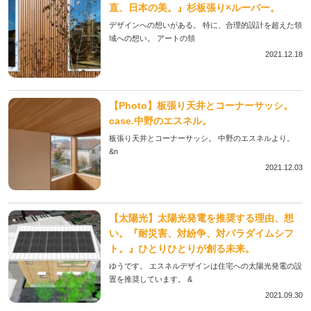
直、日本の美。』杉板張り×ルーバー。
デザインへの想いがある。 特に、合理的設計を超えた領
域への想い。 アートの領
2021.12.18
【Photo】板張り天井とコーナーサッシ。
case.中野のエスネル。
板張り天井とコーナーサッシ。 中野のエスネルより。
&n
2021.12.03
【太陽光】太陽光発電を推奨する理由、想
い。『耐災害、対紛争、対パラダイムシフ
ト。』ひとりひとりが創る未来。
ゆうです。 エスネルデザインは住宅への太陽光発電の設
置を推奨しています。 &
2021.09.30