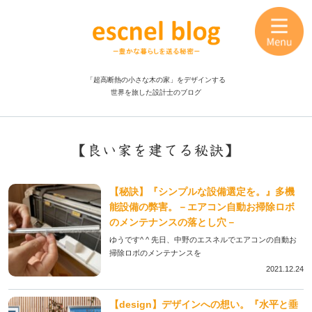
「超高断熱の小さな木の家」をデザインする
世界を旅した設計士のブログ
【良い家を建てる秘訣】
【秘訣】『シンプルな設備選定を。』多機
能設備の弊害。－エアコン自動お掃除ロボ
のメンテナンスの落とし穴－
ゆうです^ ^ 先日、中野のエスネルでエアコンの自動お
掃除ロボのメンテナンスを
2021.12.24
【design】デザインへの想い。『水平と垂