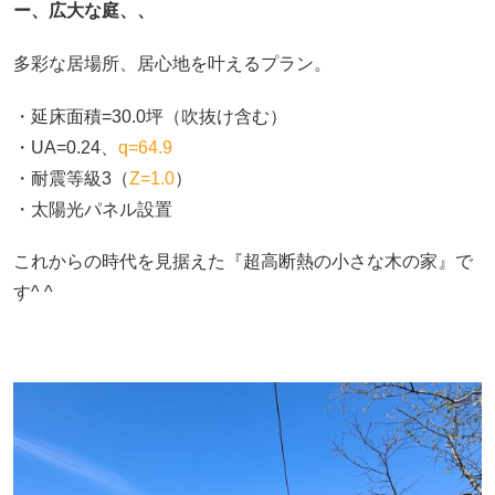
ー、広大な庭、、
多彩な居場所、居心地を叶えるプラン。
・延床面積=30.0坪（吹抜け含む）
・UA=0.24、
q=64.9
・耐震等級3（
Z=1.0
）
・太陽光パネル設置
これからの時代を見据えた『超高断熱の小さな木の家』で
す^ ^