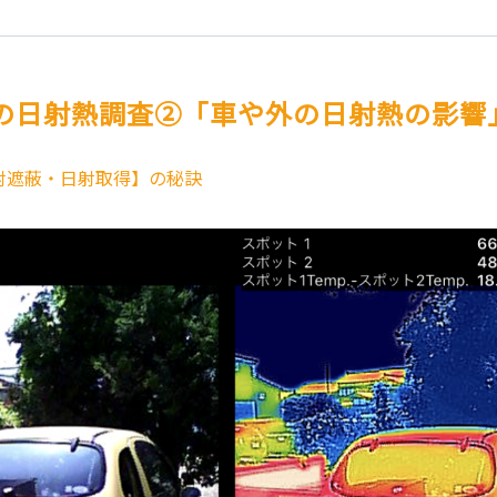
の日射熱調査②「車や外の日射熱の影響
射遮蔽・日射取得】の秘訣