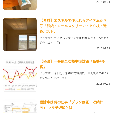
2018.07.24
【素材】エスネルで使われるアイテムたち
②「和紙・ロールスクリーン・ＰＣ板・造
作ポスト。」
ゆうです^^ エスネルデザインで使われるアイテムたちを
紹介します。 和
2018.07.23
【秘訣】一番簡単な熱中症対策『断熱+冷
房』
ゆうです。 今日は、熊谷市で観測史上最高気温の41.1℃
まで気温が上がりまし
2018.07.23
設計事務所の仕事『プラン修正・収納計
画』‐マルチWICとは‐