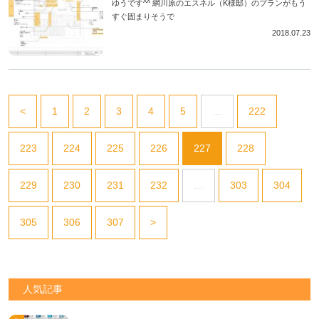
ゆうです^^ 網川原のエスネル（K様邸）のプランがもう
すぐ固まりそうで
2018.07.23
<
1
2
3
4
5
…
222
223
224
225
226
227
228
229
230
231
232
…
303
304
305
306
307
>
人気記事