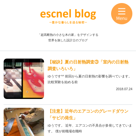
「超高断熱の小さな木の家」をデザインする
世界を旅した設計士のブログ
【秘訣】夏の日射熱調査③「室内の日射熱
調査いろいろ」
ゆうです^^ 前回から夏の日射熱の影響を調べています。
比較実験を始める前
2018.07.24
【注意】近年のエアコンのグレードダウン
「サビの発生」
ゆうです。 近年、エアコンの不具合が多発してきていま
す。 僕が前職場在職時