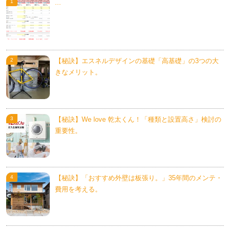
...
【秘訣】エスネルデザインの基礎「高基礎」の3つの大
きなメリット。
【秘訣】We love 乾太くん！「種類と設置高さ」検討の
重要性。
【秘訣】「おすすめ外壁は板張り。」35年間のメンテ・
費用を考える。