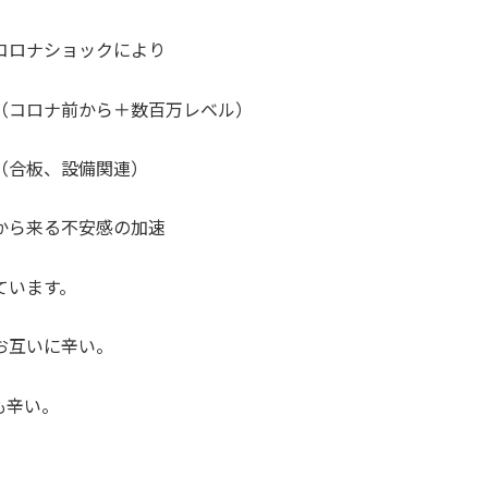
コロナショックにより
（コロナ前から＋数百万レベル）
（合板、設備関連）
から来る不安感の加速
ています。
お互いに辛い。
も辛い。
。