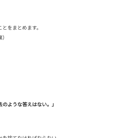
ことをまとめます。
葉）
法のような答えはない。」
かを捨てなければならない。