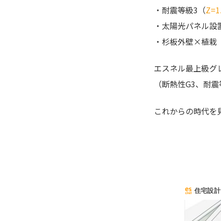
・耐震等級3（
Z=1
・太陽光パネル設
・杉板外壁×植栽
エスネル最上級グレ
（断熱性G3、耐震
これからの時代を