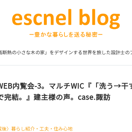
高断熱の小さな木の家」をデザインする
世界を旅した設計士の
EB内覧会-3。マルチWIC『「洗う→干
完結。』建主様の声。case.諏訪
成後〉暮らし紹介・工夫・住み心地