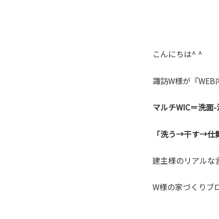
こんにちは^ ^
諏訪W様が『WE
マルチWIC＝洗面-
「洗う→干す→仕
建主様のリアルな
W様の家づくりブ