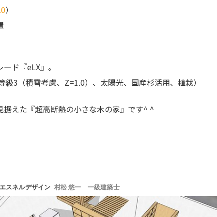
.0
）
置
ード『eLX』。
等級3（積雪考慮、Z=1.0）、太陽光、国産杉活用、植栽）
見据えた『超高断熱の小さな木の家』です^ ^