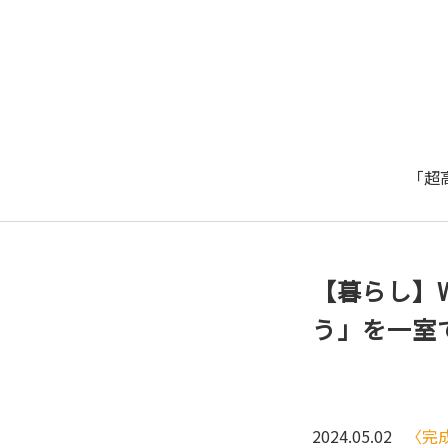
「超
【暮らし】W
う」を一室で
2024.05.02
〈完