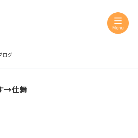
ブログ
す→仕舞