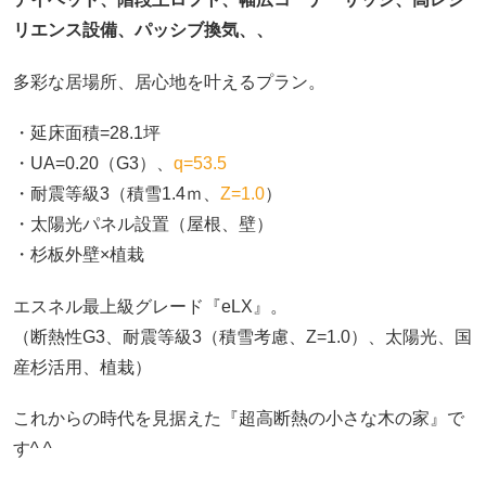
リエンス設備、パッシブ換気、、
多彩な居場所、居心地を叶えるプラン。
・延床面積=28.1坪
・UA=0.20（G3）、
q=53.5
・耐震等級3（積雪1.4ｍ、
Z=1.0
）
・太陽光パネル設置（屋根、壁）
・杉板外壁×植栽
エスネル最上級グレード『eLX』。
（断熱性G3、耐震等級3（積雪考慮、Z=1.0）、太陽光、国
産杉活用、植栽）
これからの時代を見据えた『超高断熱の小さな木の家』で
す^ ^