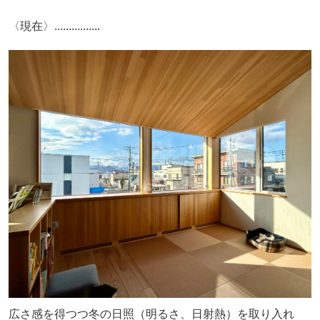
〈現在〉................
広さ感を得つつ冬の日照（明るさ、日射熱）を取り入れ